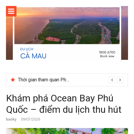
Skip
to
content
Cuối năm có nên đi du lịch Phú Quốc không?
Khám phá Ocean Bay Phú
Quốc – điểm du lịch thu hút
baoky
09/07/2026