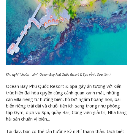
Khu nghỉ “chuẩn – xịn”- Ocean Bay Phú Quốc Resort & Spa (Ảnh: Sưu tầm)
Ocean Bay Phú Quốc Resort & Spa gây ấn tượng với kiến
trúc hiện đại hòa quyện cùng cảnh quan xanh mát, những
căn villa riêng tư hướng biển, hồ bơi ngắm hoàng hôn, bãi
biển riêng trải dài và chuỗi tiện ích sang trọng như phòng
tập Gym, dịch vụ Spa, quầy Bar, Công viên giải trí, Nhà hàng
hải sản chuẩn vị biển,..
Tại đây, bạn có thể tận hưởng kỳ nghỉ thanh thản, tách biệt