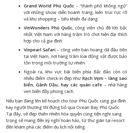
Grand World Phú Quốc
– “thành phố không ngủ”
với những show diễn hoành tráng, kiến trúc rực rỡ
và khu shopping – tiêu khiển đa dạng.
VinWonders Phú Quốc
, công viên chủ đề lớn bậc
nhất Việt Nam với hàng trăm trò chơi hiện đại thích
hợp cho cả gia đình.
Vinpearl Safari
– công viên bán hoang dã đầu tiên
tại Việt Nam, nơi hàng trăm loài động vật được bảo
tồn trong môi trường tự nhiên.
Ngoài ra, khu vực bãi biển phía Bắc đảo còn có
nhiều điểm check-in đẹp như
Rạch Vẹm – làng sao
biển
,
Gành Dầu, hay các quán cafe
– nhà hàng
ven biển đầy phong cách.
Nếu bạn đang lên kế hoạch cho tour Phú Quốc cùng gia đình
hay người thương thì đừng bỏ qua Ocean Bay Phú Quốc.
Tại đây, vẻ đẹp thiên nhiên hòa quyện cùng tiện nghi sang
trọng sẽ mang đến kỳ nghỉ hoàn hảo, từ thư giãn tại resort
đến khám phá các điểm du lịch nổi tiếng.