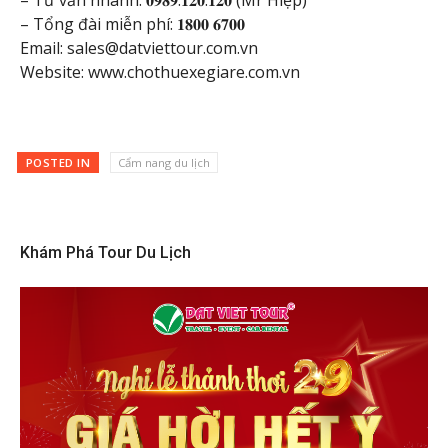
– Tư vấn nhanh: 𝟎𝟗𝟖𝟗.𝟏𝟐𝟎.𝟏𝟐𝟎 (Mr Hiệp)
– Tổng đài miễn phí: 𝟏𝟖𝟎𝟎 𝟔𝟕𝟎𝟎
Email: sales@datviettour.com.vn
Website: www.chothuexegiare.com.vn
POSTED IN
Cẩm nang du lịch
Khám Phá Tour Du Lịch