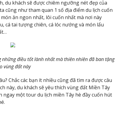
ch, du khách sẽ được chiêm ngưỡng nét đẹp của
 ta cũng như tham quan 1 số địa điểm du lịch cuốn
 món ăn ngon nhất, lôi cuốn nhất mà nơi này
, cá tai tượng chiên, cá lóc nướng và món lẩu
ất…
 những điều tốt lành nhất mà thiên nhiên đã ban tặng
o vùng đất này
âu? Chắc các bạn ít nhiều cũng đã tìm ra được câu
sách này, du khách sẽ yêu thích vùng đất Miền Tây
n ngay một tour du lịch miền Tây hè đầy cuốn hút
hé.