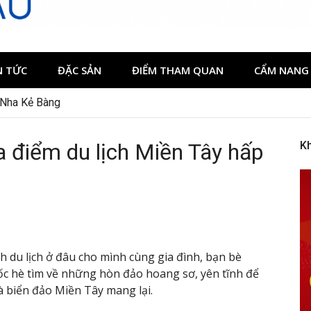
N TỨC
ĐẶC SẢN
ĐIỂM THAM QUAN
CẨM NANG 
 Nha Kẻ Bàng
 điểm du lịch Miền Tây hấp
K
h du lịch ở đâu cho mình cùng gia đình, bạn bè
c hè tìm về những hòn đảo hoang sơ, yên tĩnh để
 biển đảo Miền Tây mang lại.