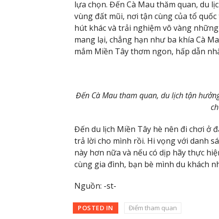
lựa chọn. Đến Cà Mau thăm quan, du lị
vùng đất mũi, nơi tận cùng của tổ quốc
hút khác và trải nghiệm vô vàng những
mang lại, chẳng hạn như ba khía Cà Mau
mắm Miền Tây thơm ngon, hấp dẫn nh
Đến Cà Mau tham quan, du lịch tận hưởng
ch
Đến du lịch Miền Tây hè nên đi chơi ở đ
trả lời cho mình rồi. Hi vọng với danh 
này hơn nữa và nếu có dịp hãy thực hiệ
cùng gia đình, bạn bè mình du khách n
Nguồn: -st-
POSTED IN
Điểm tham quan