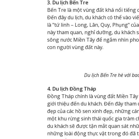
3. Du lịch Bến Tre
Bến Tre là một vùng đất khá nổi tiếng 
Đến đây du lịch, du khách có thể vào vi
là "tứ linh – Long, Lân, Quy, Phụng" củ
này tham quan, nghỉ dưỡng, du khách sẽ
sông nước Miền Tây để ngắm nhìn phon
con người vùng đất này.
Du lịch Bến Tre hè với b
4. Du lịch Đồng Tháp
Đồng Tháp chính là vùng đất Miền Tây t
giới thiệu đến du khách. Đến đây tham 
đẹp của các hồ sen xinh đẹp, những cán
một khu rừng sinh thái quốc gia tràm c
du khách sẽ được tận mắt quan sát nh
những loài động thực vật trong đó đã 