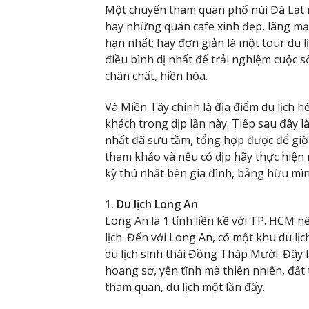
Một chuyến tham quan phố núi Đà Lạt m
hay những quán cafe xinh đẹp, lãng mạ
hạn nhất; hay đơn giản là một tour du 
điều bình dị nhất để trải nghiệm cuộc 
chân chất, hiền hòa.
Và Miền Tây chính là địa điểm du lịch 
khách trong dịp lần này. Tiếp sau đây l
nhất đã sưu tầm, tổng hợp được để giờ
tham khảo và nếu có dịp hãy thực hiện 
kỳ thú nhất bên gia đình, bằng hữu mì
1. Du lịch Long An
Long An là 1 tỉnh liền kề với TP. HCM 
lịch. Đến với Long An, có một khu du lị
du lịch sinh thái Đồng Tháp Mười. Đây là
hoang sơ, yên tĩnh mà thiên nhiên, đất 
tham quan, du lịch một lần đấy.