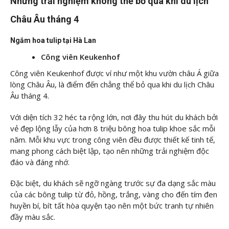
Những trải nghiệm không thể bỏ qua khi du lịch
Châu Âu tháng 4
Ngắm hoa tulip tại Hà Lan
Công viên Keukenhof
Công viên Keukenhof được ví như một khu vườn châu Á giữa
lòng Châu Âu, là điểm đến chẳng thể bỏ qua khi du lịch Châu
Âu tháng 4.
Với diện tích 32 héc ta rộng lớn, nơi đây thu hút du khách bởi
vẻ đẹp lộng lẫy của hơn 8 triệu bông hoa tulip khoe sắc mỗi
năm. Mỗi khu vực trong công viên đều được thiết kế tinh tế,
mang phong cách biệt lập, tạo nên những trải nghiệm độc
đáo và đáng nhớ.
Đặc biệt, du khách sẽ ngỡ ngàng trước sự đa dạng sắc màu
của các bông tulip từ đỏ, hồng, trắng, vàng cho đến tím đen
huyền bí, bít tất hòa quyện tạo nên một bức tranh tự nhiên
đầy màu sắc.