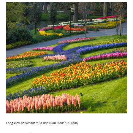
Công viên Keukenhof mùa hoa tulip (Ảnh: Sưu tầm)