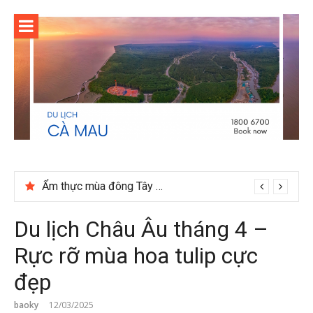
Skip
to
content
Ẩm thực mùa đông Tây Bắc có gì đặc biệt
Du lịch Châu Âu tháng 4 –
Rực rỡ mùa hoa tulip cực
đẹp
baoky
12/03/2025