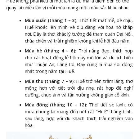
Huế không phải kiểu đi một lần là đủ mà là điểm đến có thể
quay lại nhiều lần vì mỗi mùa mang một màu sắc khác nhau:
Mùa xuân (tháng 1 – 3):
Thời tiết mát mẻ, dễ chịu,
Huế khoác lên mình vẻ dịu dàng với hoa nở khắp
nơi. Đây là thời khắc lý tưởng để tham quan Đại Nội,
chùa chiền và trải nghiệm không khí lễ hội đầu năm.
Mùa hè (tháng 4 – 6):
Trời nắng đẹp, thích hợp
cho các hoạt động lễ hội quy mô lớn và du lịch biển
như Thuận An, Lăng Cô. Đây cũng là mùa sôi động
nhất trong năm tại Huế.
Mùa thu (tháng 7 – 9):
Huế trở nên trầm lắng, thơ
mộng hơn với tiết trời dịu nhẹ, rất hợp để nghỉ
dưỡng, chụp ảnh và tận hưởng không gian cổ kính.
Mùa đông (tháng 10 – 12):
Thời tiết se lạnh, có
mưa nhưng lại mang đến nét rất “Huế” thăng bình,
sâu lắng, hợp với du khách thích trải nghiệm văn
hóa.