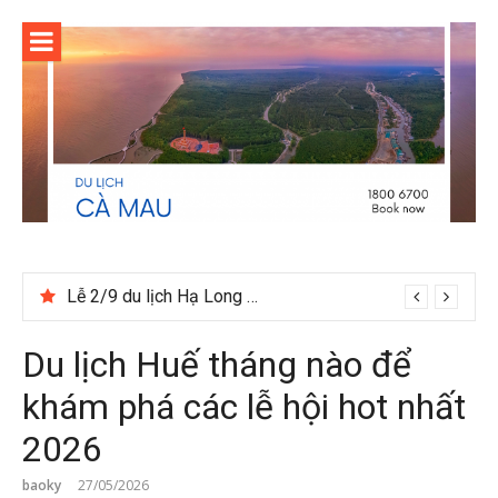
Skip
to
content
Lễ 2/9 du lịch Hạ Long nên đia tour hay tự túc
Du lịch Huế tháng nào để
khám phá các lễ hội hot nhất
2026
baoky
27/05/2026