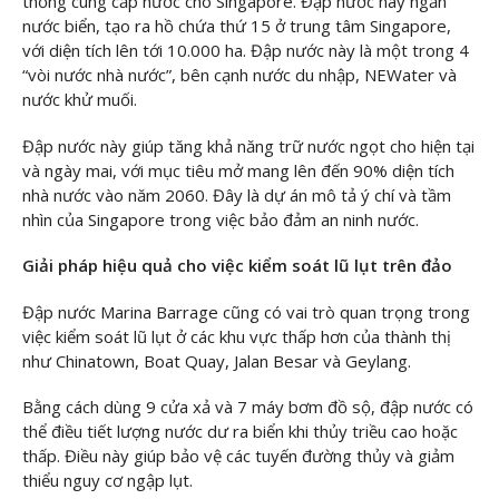
thống cung cấp nước cho Singapore. Đập nước này ngăn
nước biển, tạo ra hồ chứa thứ 15 ở trung tâm Singapore,
với diện tích lên tới 10.000 ha. Đập nước này là một trong 4
“vòi nước nhà nước”, bên cạnh nước du nhập, NEWater và
nước khử muối.
Đập nước này giúp tăng khả năng trữ nước ngọt cho hiện tại
và ngày mai, với mục tiêu mở mang lên đến 90% diện tích
nhà nước vào năm 2060. Đây là dự án mô tả ý chí và tầm
nhìn của Singapore trong việc bảo đảm an ninh nước.
Giải pháp hiệu quả cho việc kiểm soát lũ lụt trên đảo
Đập nước Marina Barrage cũng có vai trò quan trọng trong
việc kiểm soát lũ lụt ở các khu vực thấp hơn của thành thị
như Chinatown, Boat Quay, Jalan Besar và Geylang.
Bằng cách dùng 9 cửa xả và 7 máy bơm đồ sộ, đập nước có
thể điều tiết lượng nước dư ra biển khi thủy triều cao hoặc
thấp. Điều này giúp bảo vệ các tuyến đường thủy và giảm
thiểu nguy cơ ngập lụt.