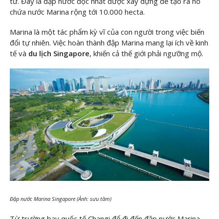
tử. Đây là đập nước độc nhất được xây dựng để tạo ra hồ
chứa nước Marina rộng tới 10.000 hecta.
Marina là một tác phẩm kỳ vĩ của con người trong việc biến
đổi tự nhiên. Việc hoàn thành đập Marina mang lại ích về kinh
tế và
du lịch Singapore
, khiến cả thế giới phải ngưỡng mộ.
Đập nước Marina Singapore (Ảnh: sưu tầm)
Từ trường bay quốc tế Changi để đi đến đập nước Marina,