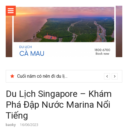
Skip
to
content
Ẩm thực mùa đông Tây Bắc có gì đặc biệt
Cuối năm có nên đi du lịch Phú Quốc không?
Du Lịch Singapore – Khám
Phá Đập Nước Marina Nổi
Tiếng
baoky
16/06/2023