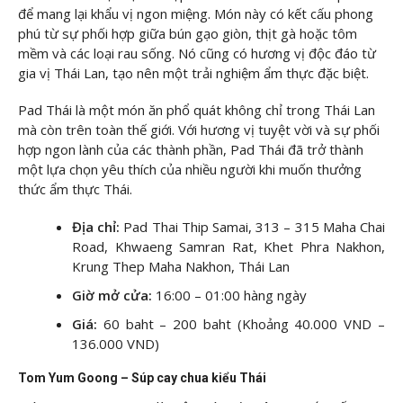
để mang lại khẩu vị ngon miệng. Món này có kết cấu phong
phú từ sự phối hợp giữa bún gạo giòn, thịt gà hoặc tôm
mềm và các loại rau sống. Nó cũng có hương vị độc đáo từ
gia vị Thái Lan, tạo nên một trải nghiệm ẩm thực đặc biệt.
Pad Thái là một món ăn phổ quát không chỉ trong Thái Lan
mà còn trên toàn thế giới. Với hương vị tuyệt vời và sự phối
hợp ngon lành của các thành phần, Pad Thái đã trở thành
một lựa chọn yêu thích của nhiều người khi muốn thưởng
thức ẩm thực Thái.
Địa chỉ:
Pad Thai Thip Samai, 313 – 315 Maha Chai
Road, Khwaeng Samran Rat, Khet Phra Nakhon,
Krung Thep Maha Nakhon, Thái Lan
Giờ mở cửa:
16:00 – 01:00 hàng ngày
Giá:
60 baht – 200 baht (Khoảng 40.000 VND –
136.000 VND)
Tom Yum Goong – Súp cay chua kiểu Thái