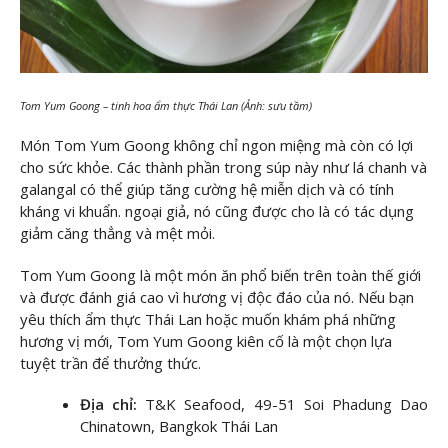
Tom Yum Goong – tinh hoa ẩm thực Thái Lan (Ảnh: sưu tầm)
Món Tom Yum Goong không chỉ ngon miệng mà còn có lợi
cho sức khỏe. Các thành phần trong súp này như lá chanh và
galangal có thể giúp tăng cường hệ miễn dịch và có tính
kháng vi khuẩn. ngoại giả, nó cũng được cho là có tác dụng
giảm căng thẳng và mệt mỏi.
Tom Yum Goong là một món ăn phổ biến trên toàn thế giới
và được đánh giá cao vì hương vị độc đáo của nó. Nếu bạn
yêu thích ẩm thực Thái Lan hoặc muốn khám phá những
hương vị mới, Tom Yum Goong kiên cố là một chọn lựa
tuyệt trần để thưởng thức.
Địa chỉ:
T&K Seafood, 49-51 Soi Phadung Dao
Chinatown, Bangkok Thái Lan