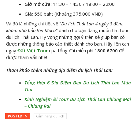
Giờ mở cửa:
11:30 – 14:30 / 18:00 – 22:00
Giá:
550 baht (Khoảng 375.000 VND)
Và đó là những chi tiết về "
Du lịch Thái Lan 4 ngày 3 đêm:
khám phá bảo tồn Moca"
dành cho bạn đang muốn tìm tour
du lịch Thái Lan. Hy vọng những gợi ý trên sẽ giúp bạn có
được những thông báo cấp thiết dành cho bạn. Hãy liên can
ngay
Đất Việt Tour
qua tổng đài miễn phí
1800 6700
để
được tham vấn nhé!
Tham khảo thêm những địa điểm du lịch Thái Lan:
Tổng Hợp 6 Địa Điểm Đẹp Du Lịch Thái Lan Mùa
Thu
Kinh Nghiệm Đi Tour Du Lịch Thái Lan Chiang Mai
– Chiang Rai
POSTED IN
Cẩm nang du lịch