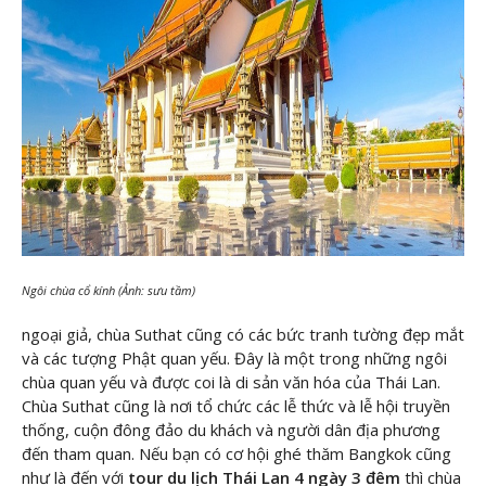
Ngôi chùa cổ kính (Ảnh: sưu tầm)
ngoại giả, chùa Suthat cũng có các bức tranh tường đẹp mắt
và các tượng Phật quan yếu. Đây là một trong những ngôi
chùa quan yếu và được coi là di sản văn hóa của Thái Lan.
Chùa Suthat cũng là nơi tổ chức các lễ thức và lễ hội truyền
thống, cuộn đông đảo du khách và người dân địa phương
đến tham quan. Nếu bạn có cơ hội ghé thăm Bangkok cũng
như là đến với
tour du lịch Thái Lan 4 ngày 3 đêm
thì chùa