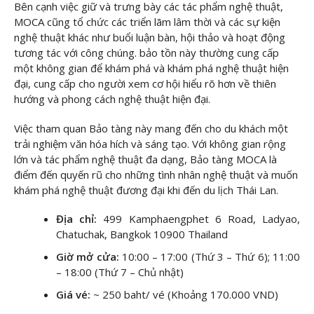
Bên cạnh việc giữ và trưng bày các tác phẩm nghệ thuật,
MOCA cũng tổ chức các triển lãm lâm thời và các sự kiện
nghệ thuật khác như buổi luận bàn, hội thảo và hoạt động
tương tác với công chúng. bảo tồn này thường cung cấp
một không gian để khám phá và khám phá nghệ thuật hiện
đại, cung cấp cho người xem cơ hội hiểu rõ hơn về thiên
hướng và phong cách nghệ thuật hiện đại.
Việc tham quan Bảo tàng này mang đến cho du khách một
trải nghiệm văn hóa hích và sáng tạo. Với không gian rộng
lớn và tác phẩm nghệ thuật đa dạng, Bảo tàng MOCA là
điểm đến quyến rũ cho những tình nhân nghệ thuật và muốn
khám phá nghệ thuật đương đại khi đến du lịch Thái Lan.
Địa chỉ:
499 Kamphaengphet 6 Road, Ladyao,
Chatuchak, Bangkok 10900 Thailand
Giờ mở cửa:
10:00 – 17:00 (Thứ 3 – Thứ 6); 11:00
– 18:00 (Thứ 7 – Chủ nhật)
Giá vé:
~ 250 baht/ vé (Khoảng 170.000 VND)