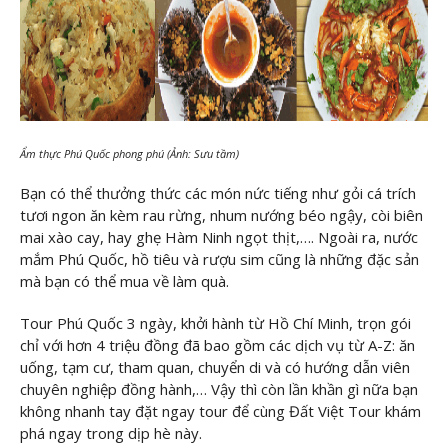
Ẩm thực Phú Quốc phong phú (Ảnh: Sưu tầm)
Bạn có thể thưởng thức các món nức tiếng như gỏi cá trích
tươi ngon ăn kèm rau rừng, nhum nướng béo ngậy, còi biên
mai xào cay, hay ghẹ Hàm Ninh ngọt thịt,…. Ngoài ra, nước
mắm Phú Quốc, hồ tiêu và rượu sim cũng là những đặc sản
mà bạn có thể mua về làm quà.
Tour Phú Quốc 3 ngày, khởi hành từ Hồ Chí Minh, trọn gói
chỉ với hơn 4 triệu đồng đã bao gồm các dịch vụ từ A-Z: ăn
uống, tạm cư, tham quan, chuyển di và có hướng dẫn viên
chuyên nghiệp đồng hành,… Vậy thì còn lần khần gì nữa bạn
không nhanh tay đặt ngay tour để cùng Đất Việt Tour khám
phá ngay trong dịp hè này.