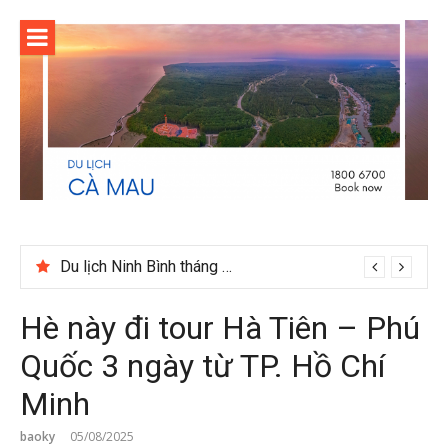
Skip
to
content
Cuối năm có nên đi du lịch Phú Quốc không?
Hè này đi tour Hà Tiên – Phú
Quốc 3 ngày từ TP. Hồ Chí
Minh
baoky
05/08/2025