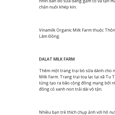
nhìn đàn bò sữa đang gặm cỏ và tận mắ
chăn nuôi khép kín.
Vinamilk Organic Milk Farm thuộc Thô
Lâm Đồng.
DALAT MILK FARM
Thêm một trang trại bò sữa dành cho n
Milk Farm. Trang trại toạ lạc tại xã T
từng tạo ra bão cộng đồng mạng bởi
đồng cỏ xanh non trải dài vô tận.
Nhiều bạn trẻ thích chụp ảnh với hồ n