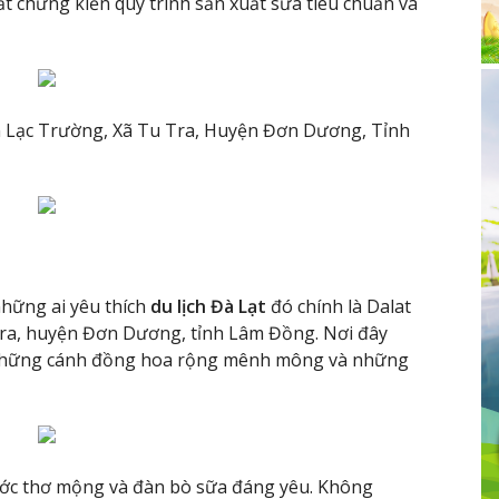
t chứng kiến quy trình sản xuất sữa tiêu chuẩn và
n Lạc Trường, Xã Tu Tra, Huyện Đơn Dương, Tỉnh
hững ai yêu thích
du lịch Đà Lạt
đó chính là Dalat
u Tra, huyện Đơn Dương, tỉnh Lâm Đồng. Nơi đây
 những cánh đồng hoa rộng mênh mông và những
ước thơ mộng và đàn bò sữa đáng yêu. Không