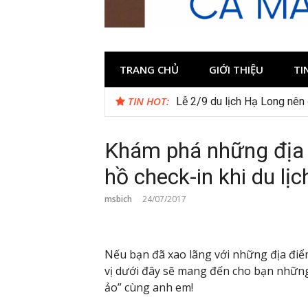
TRANG CHỦ
GIỚI THIỆU
TI
TIN HOT:
Du lịch Ninh Bình tháng 12 
Lễ 2/9 du lịch Hạ Long nên 
Khám phá những địa 
hồ check-in khi du lị
msbich
24/07/2017
Nếu bạn đã xao lãng với những địa điể
vị dưới đây sẽ mang đến cho bạn những
ảo” cùng anh em!