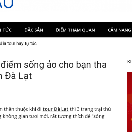
N TỨC
ĐẶC SẢN
ĐIỂM THAM QUAN
CẨM NANG 
có gì đáng trải nghiệm
đia tour hay tự túc
điểm sống ảo cho bạn tha
K
ch Đà Lạt
m thân thuộc khi đi
tour Đà Lạt
thì 3 trang trại thú
 không gian tươi mới, rất tương thích để “sống