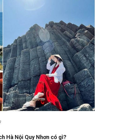
)
ịch Hà Nội Quy Nhơn có gì?