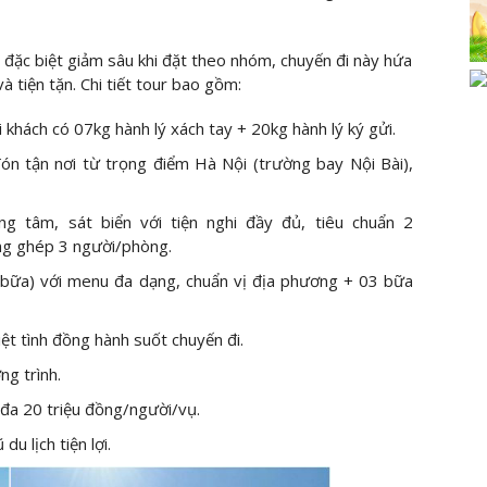
 đặc biệt giảm sâu khi đặt theo nhóm, chuyến đi này hứa
 tiện tặn. Chi tiết tour bao gồm:
 khách có 07kg hành lý xách tay + 20kg hành lý ký gửi.
n tận nơi từ trọng điểm Hà Nội (trường bay Nội Bài),
g tâm, sát biển với tiện nghi đầy đủ, tiêu chuẩn 2
ộng ghép 3 người/phòng.
/bữa) với menu đa dạng, chuẩn vị địa phương + 03 bữa
ệt tình đồng hành suốt chuyến đi.
g trình.
 đa 20 triệu đồng/người/vụ.
u lịch tiện lợi.