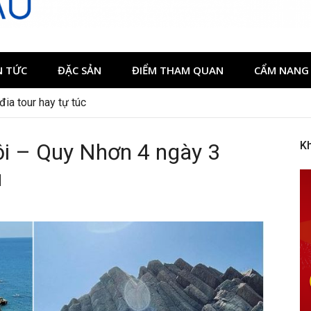
N TỨC
ĐẶC SẢN
ĐIỂM THAM QUAN
CẨM NANG 
đia tour hay tự túc
i – Quy Nhơn 4 ngày 3
K
u