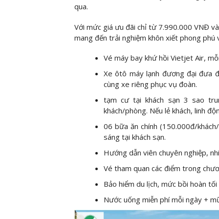
qua.
Với mức giá ưu đãi chỉ từ 7.990.000 VNĐ và
mang đến trải nghiệm khôn xiết phong phú và
Vé máy bay khứ hồi Vietjet Air, mỗi
Xe ôtô máy lạnh đương đại đưa đó
cùng xe riêng phục vụ đoàn.
tạm cư tại khách sạn 3 sao trun
khách/phòng. Nếu lẻ khách, linh đ
06 bữa ăn chính (150.000đ/khách
sáng tại khách sạn.
Hướng dẫn viên chuyên nghiệp, nhi
Vé tham quan các điểm trong chươn
Bảo hiểm du lịch, mức bồi hoàn tối
Nước uống miễn phí mỗi ngày + mũ d