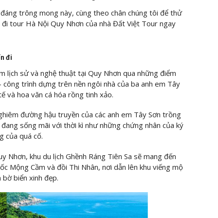
i đáng trông mong này, cùng theo chân chúng tôi để thử
n đi tour Hà Nội Quy Nhơn của nhà Đất Việt Tour ngay
n đi
iệm lịch sử và nghệ thuật tại Quy Nhơn qua những điểm
 công trình dựng trên nền ngôi nhà của ba anh em Tây
 tế và hoa văn cá hóa rồng tinh xảo.
nghiêm đường hậu truyền của các anh em Tây Sơn trồng
n đang sống mãi với thời kì như những chứng nhân của ký
g của quá cố.
Quy Nhơn, khu du lịch Ghềnh Ráng Tiên Sa sẽ mang đến
dốc Mộng Cầm và đồi Thi Nhân, nơi dẫn lên khu viếng mộ
 bờ biển xinh đẹp.