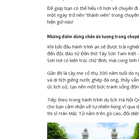
Để giúp bạn có thể hiểu rõ hơn về chuyến đ
một ngày trở nên “thành viên” trong chuyế
hiện giờ nào!
Những điểm dừng chân ấn tượng trong chuyế
Khi bắt đầu hành trình ạn sẽ được trải ngh
đến độc đáo từ Đền thờ Tây Sơn Tam Kiệt –
Sơn nơi có kiến trúc chữ đinh, mái cong tinh
Gần đó là cây me cổ thụ 300 năm tuổi do 
và di tích giếng nước ghép đá ong, thảy vẫ
ức lịch sử, tạo nên một bức tranh sống độn
Tiếp theo trong hành trình du lịch Hà Nội 
cho bạn cảm nhận về tự nhiên hùng vĩ qua 
thi sĩ Hàn Mặc Tử nằm trên gò cao, đối diện