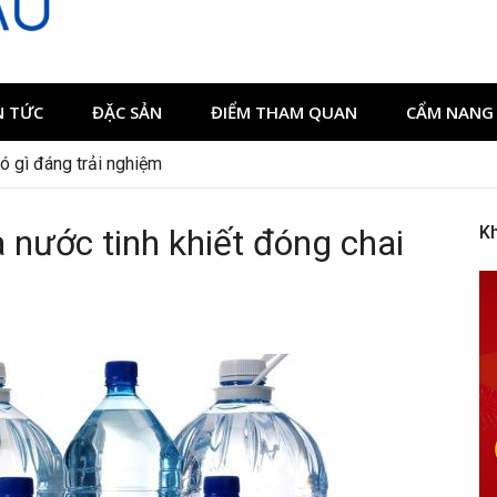
N TỨC
ĐẶC SẢN
ĐIỂM THAM QUAN
CẨM NANG 
có gì đáng trải nghiệm
 nước tinh khiết đóng chai
K
e