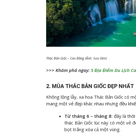
Thác Bản Giốc – Cao Bằng (Ảnh: Sưu tầm)
>>> Khám phá ngay:
5 Địa Điểm Du Lịch C
2. MÙA THÁC BẢN GIỐC ĐẸP NHẤT
Không lộng lẫy, xa hoa Thác Bản Giốc có m
mang một vẻ đẹp khác nhau nhưng đều khiế
Từ tháng 6 – tháng 8:
đây là th
thác Bản Giốc lúc này có một vẻ 
bọt trắng xóa cả một vùng.