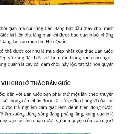
 thời gian mà núi rừng Cao Bằng bắt đầu thay cho mình
iốc lại hiền dịu, lãng mạn khi được bao quanh bởi những
ư đang lạc vào mùa thu Hàn Quốc.
có thể được coi như là mùa đẹp nhất của thác Bản Giốc.
p vô cùng đặc biệt với làn nước trong xanh như ngọc,
g quanh là cây cối đâm chồi, nảy lộc. tất tật hòa quyện
VUI CHƠI Ở THÁC BẢN GIỐC
ốc:
đến với Bản Giốc bạn phải thử một lần chèo thuyền
n sẽ không cảm nhận được tất cả vẻ đẹp hùng vĩ của con
ẽ được trải nghiệm cảm giác lênh đênh trên dòng nước,
 đổ ầm xuống dòng sông đang phẳng lặng, xung quanh là
t này bạn sẽ cảm nhận được sự hòa quyện của con người