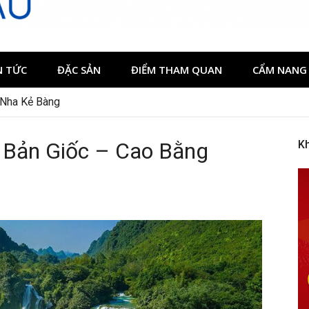
N TỨC
ĐẶC SẢN
ĐIỂM THAM QUAN
CẨM NANG 
 Nha Kẻ Bàng
 Bản Giốc – Cao Bằng
K