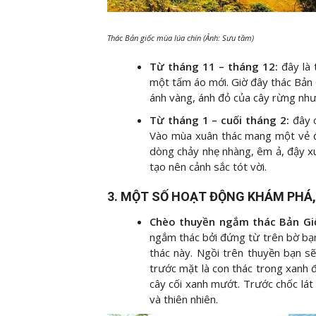
Thác Bản giốc mùa lúa chín (Ảnh: Sưu tầm)
Từ tháng 11 – tháng 12:
đây là
một tấm áo mới. Giờ đây thác Bản G
ánh vàng, ánh đỏ của cây rừng nh
Từ tháng 1 – cuối tháng 2:
đây 
Vào mùa xuân thác mang một vẻ đẹ
dòng chảy nhẹ nhàng, êm ả, đậy xun
tạo nên cảnh sắc tót vời.
3. MỘT SỐ HOẠT ĐỘNG KHÁM PHÁ, 
Chèo thuyền ngắm thác Bản Gi
ngắm thác bởi đứng từ trên bờ bạ
thác này. Ngồi trên thuyền bạn s
trước mặt là con thác trong xanh
cây cối xanh mướt. Trước chốc lá
và thiên nhiên.