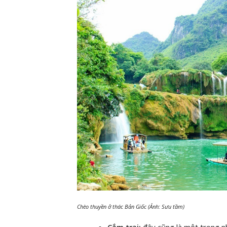
Chèo thuyền ở thác Bản Giốc (Ảnh: Sưu tầm)
Cắm trại:
đây cũng là một trong n