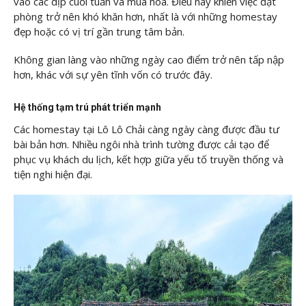
vào các dịp cuối tuần và mùa hoa. Điều này khiến việc đặt
phòng trở nên khó khăn hơn, nhất là với những homestay
đẹp hoặc có vị trí gần trung tâm bản.
Không gian làng vào những ngày cao điểm trở nên tấp nập
hơn, khác với sự yên tĩnh vốn có trước đây.
Hệ thống tạm trú phát triển mạnh
Các homestay tại Lô Lô Chải càng ngày càng được đầu tư
bài bản hơn. Nhiều ngôi nhà trình tường được cải tạo để
phục vụ khách du lịch, kết hợp giữa yếu tố truyền thống và
tiện nghi hiện đại.