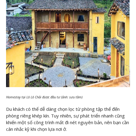
Homestay tại Lô Lô Chải được đầu tư (ảnh: sưu tầm)
Du khách có thể dễ dàng chọn lọc từ phòng tập thể đến
phòng riêng khép kín. Tuy nhiên, sự phát triển nhanh cũng
khiến một số công trình mất đi nét nguyên bản, nên bạn cần
cân nhắc kỹ khi chọn lựa nơi ở.