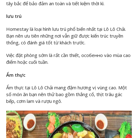
tây bắc để bảo đảm an toàn và tiết kiệm thời kì.
lưu trú
Homestay là loại hình lưu trú phổ biến nhất tại Lô Lô Chải.
Bạn nên ưu tiên những nơi vẫn giữ được kiến trúc truyền
thống, có đánh giá tốt từ khách trước.
Việc đặt phòng sớm là rất cần thiết, особенно vào mùa cao
điểm hoặc cuối tuần.
Ẩm thực
Ẩm thực tại Lô Lô Chải mang đậm hương vị vùng cao. Một
số món ăn bạn nên thử bao gồm thắng cố, thịt trâu gác
bếp, cơm lam và rượu ngô.