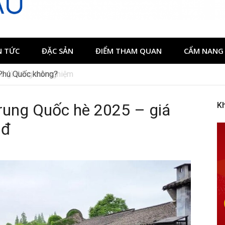
N TỨC
ĐẶC SẢN
ĐIỂM THAM QUAN
CẨM NANG 
 Phú Quốc không?
Trung Quốc hè 2025 – giá
K
0đ