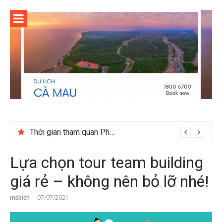
Skip
to
content
Cuối năm có nên đi du lịch Phú Quốc không?
Lựa chọn tour team building
giá rẻ – không nên bỏ lỡ nhé!
msbich
07/07/2021