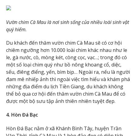
Vườn chim Cà Mau là nơi sinh sống của nhiều loài sinh vật
quý hiếm.
Du khách đến thăm vườn chim Cà Mau sẽ có cơ hội
chiêm ngưỡng hơn 10.000 loài chim khác nhau như le
le, gà nước, cò, mòng két, còng cọc, vạc…; trong đó có
một số loại chim quý như bồ nông khoang cổ, diệc,
sếu, điêng điểng, yến, bìm bịp… Ngoài ra, nếu là người
đam mê nhiếp ảnh thì ngoài việc tìm hiểu và khám phá
những địa điểm du lịch Tiền Giang, du khách không
thể bỏ qua cơ hội đến thăm vườn chim Cà Mau để có
được một bộ sưu tập ảnh thiên nhiên tuyệt đẹp.
4. Hòn Đá Bạc
Hòn Đá Bạc nằm ở xã Khánh Bình Tây, huyện Trần
Văn Thời, tỉnh Cà Mau là 1 hòn đảo đẹp có diện tích