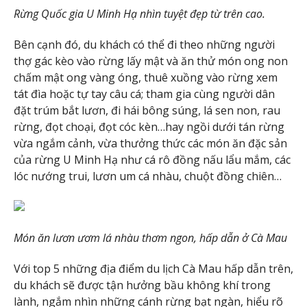
Rừng Quốc gia U Minh Hạ nhìn tuyệt đẹp từ trên cao.
Bên cạnh đó, du khách có thể đi theo những người
thợ gác kèo vào rừng lấy mật và ăn thử món ong non
chấm mật ong vàng óng, thuê xuồng vào rừng xem
tát đìa hoặc tự tay câu cá; tham gia cùng người dân
đặt trúm bắt lươn, đi hái bông súng, lá sen non, rau
rừng, đọt choại, đọt cóc kèn…hay ngồi dưới tán rừng
vừa ngắm cảnh, vừa thưởng thức các món ăn đặc sản
của rừng U Minh Hạ như cá rô đồng nấu lẩu mắm, các
lóc nướng trui, lươn um cá nhàu, chuột đồng chiên…
Món ăn lươn ươm lá nhàu thơm ngon, hấp dẫn ở Cà Mau
Với top 5 những địa điểm du lịch Cà Mau hấp dẫn trên,
du khách sẽ được tận hưởng bầu không khí trong
lành, ngắm nhìn những cánh rừng bạt ngàn, hiểu rõ