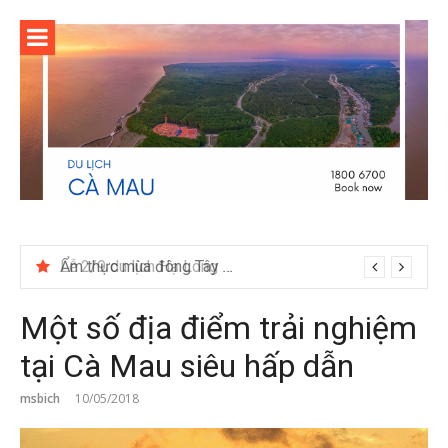
Skip
to
content
Lễ 2/9 du lịch Hạ Long nên đia tour hay tự túc
Một số địa điểm trải nghiệm
tại Cà Mau siêu hấp dẫn
msbich
10/05/2018