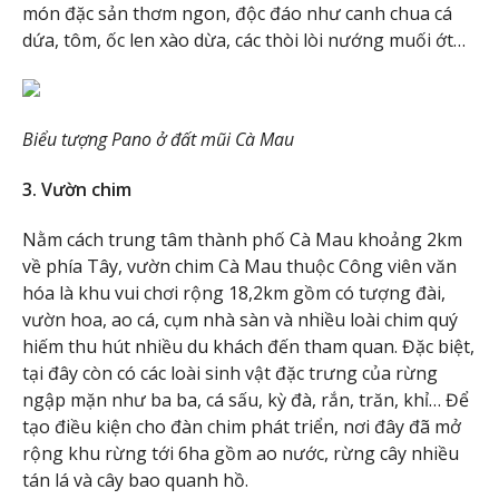
món đặc sản thơm ngon, độc đáo như canh chua cá
dứa, tôm, ốc len xào dừa, các thòi lòi nướng muối ớt…
Biểu tượng Pano ở đất mũi Cà Mau
3. Vườn chim
Nằm cách trung tâm thành phố Cà Mau khoảng 2km
về phía Tây, vườn chim Cà Mau thuộc Công viên văn
hóa là khu vui chơi rộng 18,2km gồm có tượng đài,
vườn hoa, ao cá, cụm nhà sàn và nhiều loài chim quý
hiếm thu hút nhiều du khách đến tham quan. Đặc biệt,
tại đây còn có các loài sinh vật đặc trưng của rừng
ngập mặn như ba ba, cá sấu, kỳ đà, rắn, trăn, khỉ… Để
tạo điều kiện cho đàn chim phát triển, nơi đây đã mở
rộng khu rừng tới 6ha gồm ao nước, rừng cây nhiều
tán lá và cây bao quanh hồ.