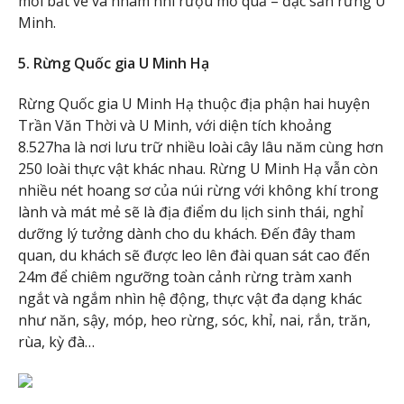
mới bắt về và nhâm nhi rượu mỏ quả – đặc sản rừng U
Minh.
5. Rừng Quốc gia U Minh Hạ
Rừng Quốc gia U Minh Hạ thuộc địa phận hai huyện
Trần Văn Thời và U Minh, với diện tích khoảng
8.527ha là nơi lưu trữ nhiều loài cây lâu năm cùng hơn
250 loài thực vật khác nhau. Rừng U Minh Hạ vẫn còn
nhiều nét hoang sơ của núi rừng với không khí trong
lành và mát mẻ sẽ là địa điểm du lịch sinh thái, nghỉ
dưỡng lý tưởng dành cho du khách. Đến đây tham
quan, du khách sẽ được leo lên đài quan sát cao đến
24m để chiêm ngưỡng toàn cảnh rừng tràm xanh
ngắt và ngắm nhìn hệ động, thực vật đa dạng khác
như năn, sậy, móp, heo rừng, sóc, khỉ, nai, rắn, trăn,
rùa, kỳ đà…