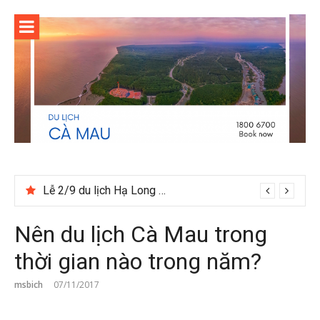
Skip
to
content
Lễ 2/9 du lịch Hạ Long nên đia tour hay tự túc
Nên du lịch Cà Mau trong
thời gian nào trong năm?
msbich
07/11/2017