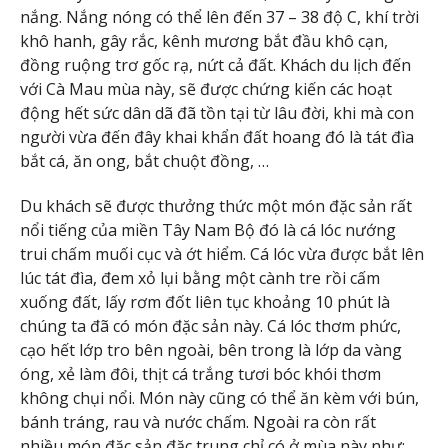
nắng. Nắng nóng có thể lên đến 37 – 38 độ C, khí trời
khô hanh, gây rắc, kênh mương bắt đầu khô cạn,
đồng ruộng trơ gốc rạ, nứt cả đất. Khách du lịch đến
với Cà Mau mùa này, sẽ được chứng kiến các hoạt
động hết sức dân dã đã tồn tại từ lâu đời, khi mà con
người vừa đến đây khai khẩn đất hoang đó là tát đìa
bắt cá, ăn ong, bắt chuột đồng, …
Du khách sẽ được thưởng thức một món đặc sản rất
nổi tiếng của miền Tây Nam Bộ đó là cá lóc nướng
trui chấm muối cục và ớt hiểm. Cá lóc vừa được bắt lên
lúc tát đìa, đem xỏ lụi bằng một cành tre rồi cấm
xuống đất, lấy rơm đốt liên tục khoảng 10 phút là
chúng ta đã có món đặc sản này. Cá lóc thơm phức,
cạo hết lớp tro bên ngoài, bên trong là lớp da vàng
óng, xẻ làm đôi, thịt cá trắng tươi bóc khói thơm
không chụi nổi. Món này cũng có thể ăn kèm với bún,
bánh tráng, rau và nước chấm. Ngoài ra còn rất
nhiều món đặc sản đặc trung chỉ có ở mùa này như: