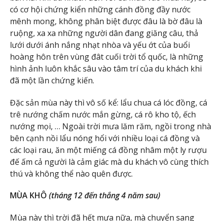
có cơ hội chứng kiển những cánh đồng đầy nước
mênh mong, không phân biệt được đâu là bờ đâu là
ruộng, xa xa những người dân đang giăng câu, thả
lưới dưới ánh nắng nhạt nhòa và yếu ớt của buổi
hoàng hôn trên vùng đât cuối trời tổ quốc, là những
hình ảnh luôn khắc sâu vào tâm trí của du khách khi
đã một lần chứng kiến.
Đặc sản mùa này thì vô số kể: lẩu chua cá lóc đồng, cá
trê nướng chấm nước mắn gừng, cá rô kho tộ, ếch
nướng mọi, … Ngoài trời mưa lăm răm, ngồi trong nhà
bên cạnh nồi lẩu nóng hổi với nhiều loại cá đồng và
các loại rau, ăn một miếng cá đồng nhâm một ly rượu
đế ấm cả người là cảm giác mà du khách vô cùng thích
thú và không thể nào quên được.
MÙA KHÔ
(tháng 12 đến thắng 4 năm sau)
Mùa này thì trời đã hết mưa nữa, mà chuyển sang