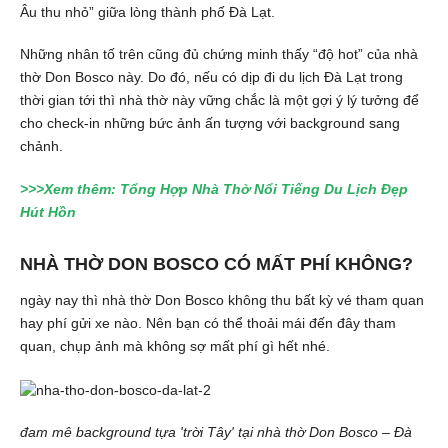
Âu thu nhỏ” giữa lòng thành phố Đà Lạt.
Những nhân tố trên cũng đủ chứng minh thấy “độ hot” của nhà
thờ Don Bosco này. Do đó, nếu có dịp đi du lịch Đà Lạt trong
thời gian tới thì nhà thờ này vững chắc là một gợi ý lý tưởng để
cho check-in những bức ảnh ấn tượng với background sang
chảnh.
>>>Xem thêm:
Tổng Hợp Nhà Thờ Nổi Tiếng Du Lịch Đẹp
Hút Hồn
NHÀ THỜ DON BOSCO CÓ MẤT PHÍ KHÔNG?
ngày nay thì nhà thờ Don Bosco không thu bất kỳ vé tham quan
hay phí gửi xe nào. Nên bạn có thể thoải mái đến đây tham
quan, chụp ảnh mà không sợ mất phí gì hết nhé.
đam mê background tựa 'trời Tây' tại nhà thờ Don Bosco – Đà