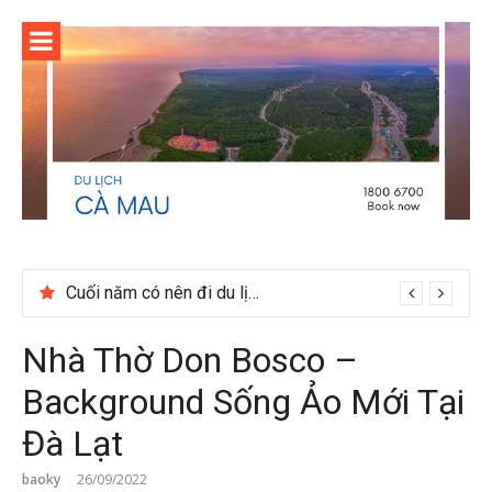
Skip
to
content
Cuối năm có nên đi du lịch Phú Quốc không?
Nhà Thờ Don Bosco –
Background Sống Ảo Mới Tại
Đà Lạt
baoky
26/09/2022