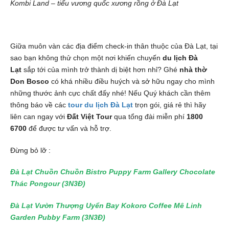
Kombi Land – tiểu vương quốc xương rồng ở Đà Lạt
Giữa muôn vàn các địa điểm check-in thân thuộc của Đà Lạt, tại
sao bạn không thử chọn một nơi khiến chuyến
du lịch Đà
Lạt
sắp tới của mình trở thành dị biệt hơn nhỉ? Ghé
nhà thờ
Don Bosco
có khá nhiều điều huých và sở hữu ngay cho mình
những thước ảnh cực chất đấy nhé! Nếu Quý khách cần thêm
thông báo về các
tour du lịch Đà Lạt
trọn gói, giá rẻ thì hãy
liên can ngay với
Đất Việt Tour
qua tổng đài miễn phí
1800
6700
để được tư vấn và hỗ trợ.
Đừng bỏ lỡ :
Đà Lạt Chuồn Chuồn Bistro Puppy Farm Gallery Chocolate
Thác Pongour (3N3Đ)
Đà Lạt Vườn Thượng Uyển Bay Kokoro Coffee Mê Linh
Garden Pubby Farm (3N3Đ) ​​​​​​​