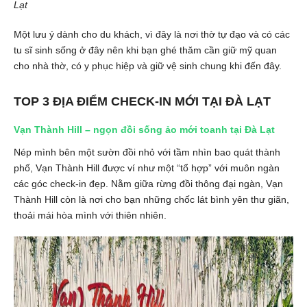
Lạt
Một lưu ý dành cho du khách, vì đây là nơi thờ tự đạo và có các
tu sĩ sinh sống ở đây nên khi bạn ghé thăm cần giữ mỹ quan
cho nhà thờ, có y phục hiệp và giữ vệ sinh chung khi đến đây.
TOP 3 ĐỊA ĐIỂM CHECK-IN MỚI TẠI ĐÀ LẠT
Vạn Thành Hill – ngọn đồi sống ảo mới toanh tại Đà Lạt
Nép mình bên một sườn đồi nhỏ với tầm nhìn bao quát thành
phố, Vạn Thành Hill được ví như một “tổ hợp” với muôn ngàn
các góc check-in đẹp. Nằm giữa rừng đồi thông đại ngàn, Vạn
Thành Hill còn là nơi cho bạn những chốc lát bình yên thư giãn,
thoải mái hòa mình với thiên nhiên.