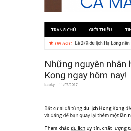
TRANG CHỦ
GIỚI THIỆU
TI
TIN HOT:
Lễ 2/9 du lịch Hạ Long nên 
Những nguyên nhân h
Kong ngay hôm nay!
baoky
11/07/2017
Bất cứ ai đã từng
du lịch Hong Kong
đề
và đáng để bạn quay lại thêm một lần n
Tham khảo
du lich
uy tín, chất lượng t