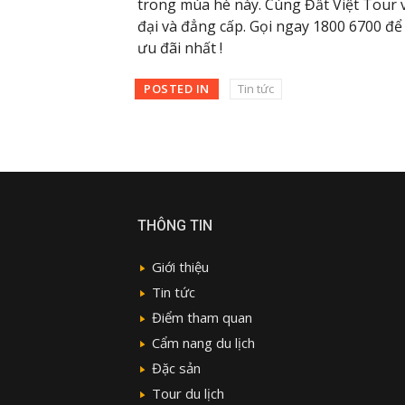
trong mùa hè này. Cùng Đất Việt Tour 
đại và đẳng cấp. Gọi ngay 1800 6700 để
ưu đãi nhất !
POSTED IN
Tin tức
THÔNG TIN
Giới thiệu
Tin tức
Điểm tham quan
Cẩm nang du lịch
Đặc sản
Tour du lịch