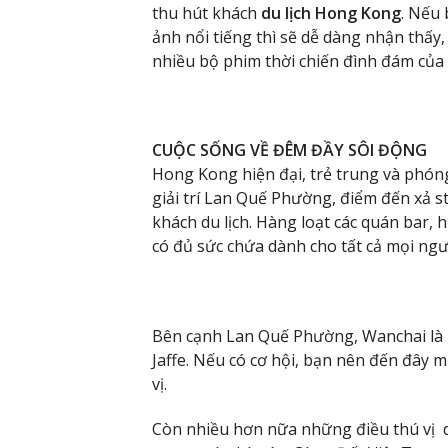
thu hút khách
du lịch Hong Kong
. Nếu 
ảnh nổi tiếng thì sẽ dễ dàng nhận thấy,
nhiều bộ phim thời chiến đình đám của
CUỘC SỐNG VỀ ĐÊM ĐẦY SÔI ĐỘNG
Hong Kong hiện đại, trẻ trung và phó
giải trí Lan Quế Phường, điểm đến xả st
khách du lịch. Hàng loạt các quán bar,
có đủ sức chứa dành cho tất cả mọi ngư
Bên cạnh Lan Quế Phường, Wanchai là 
Jaffe. Nếu có cơ hội, bạn nên đến đây 
vị.
Còn nhiều hơn nữa những điều thú vị d