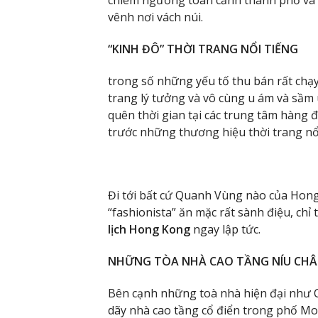
chiêm ngưỡng toàn cảnh thành phố và
vênh nơi vách núi.
“KINH ĐÔ” THỜI TRANG NỔI TIẾNG
trong số những yếu tố thu bán rất chạ
trang lý tưởng và vô cùng u ám và sầm 
quên thời gian tại các trung tâm hàng
trước những thương hiệu thời trang nổi 
Đi tới bất cứ Quanh Vùng nào của Hon
“fashionista” ăn mặc rất sành điệu, chỉ
lịch Hong Kong
ngay lập tức.
NHỮNG TÒA NHÀ CAO TẦNG NÍU CHÂ
Bên cạnh những toà nhà hiện đại như 
dãy nhà cao tầng cổ điển trong phố M