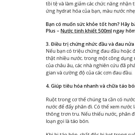
tồi tệ và làm giảm các chức năng nhận t
ứng hydrat hóa của bạn, màu nước nhẹ t
Bạn có muốn sức khỏe tốt hơn? Hãy bắ
Plus –
Nước tinh khiết 500ml
ngay hôm
3. Điều trị chứng nhức đầu và đau nửa
Nếu bạn có triệu chứng đau đầu hoặc đa
thật nhiều nước. trong một công dụng 
của châu âu, các nhà nghiên cứu đã phá
gian và cường độ của các cơn đau đầu.
4. Giúp tiêu hóa nhanh và chữa táo bó
Ruột trong cơ thể chúng ta cần có nước 
nước để đẩy phân đi. Có thể xem nước l
thông trơn tru. Nếu thiếu nước, phân đọ
loạn gọi là táo bón.
Khi bị táo bón, chất độc bị kẹt trong 