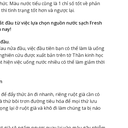
hức. Màu nước tiểu cũng là 1 chỉ số tốt về phản
hì tình trạng tốt hơn và ngược lại.
t đầu từ việc lựa chọn nguồn nước sạch Fresh
 nay!
 đầu.
u nửa đầu, việc đầu tiên bạn có thể làm là uống
nghiên cứu được xuất bản trên tờ Thần kinh học
t hiện việc uống nước nhiều có thể làm giảm thời
n
để đẩy thức ăn đi nhanh, riêng ruột già cần có
à thứ bôi trơn đường tiêu hóa để mọi thứ lưu
ng lại ở ruột già và khô đi làm chúng ta bị náo
ruột già sẽ ngấm ngược quay lại vào máu gây nhiễm