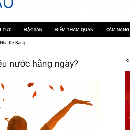
N TỨC
ĐẶC SẢN
ĐIỂM THAM QUAN
CẨM NANG 
 Nha Kẻ Bàng
iều nước hằng ngày?
K