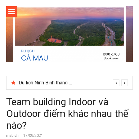
Skip
to
content
Du lịch Ninh Bình tháng 12 có gì đáng trải nghiệm
Team building Indoor và
Outdoor điểm khác nhau thế
nào?
msbich
17/09/2021