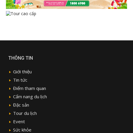
THÔNG TIN
Giới thiệu
Tin tức
Điểm tham quan
Cẩm nang du lịch
Đặc sản
Tour du lịch
Event
Sức khỏe