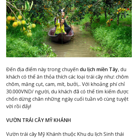
Đến địa điểm này trong chuyến
du lịch miền Tây
, du
khách có thể ăn thỏa thích các loại trái cây như: chôm
chôm, măng cụt, cam, mít, bưởi,.. Với khoảng phí chỉ
30.000VND/ người, du khách đã có thể tìm kiếm được
chốn dừng chân những ngày cuối tuần vô cùng tuyệt
vời rồi đấy!
VƯỜN TRÁI CÂY MỸ KHÁNH
Vườn trái cây Mỹ Khánh thuộc Khu du lịch Sinh thái