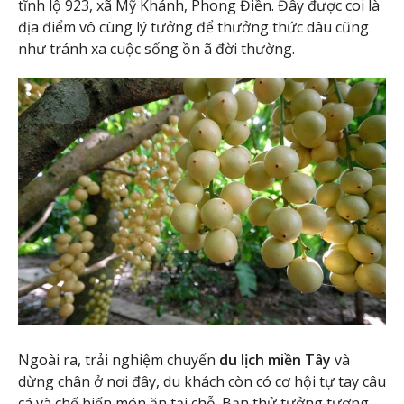
tĩnh lộ 923, xã Mỹ Khánh, Phong Điền. Đây được coi là
địa điểm vô cùng lý tưởng để thưởng thức dâu cũng
như tránh xa cuộc sống ồn ã đời thường.
Ngoài ra, trải nghiệm chuyến
du lịch miền Tây
và
dừng chân ở nơi đây, du khách còn có cơ hội tự tay câu
cá và chế biến món ăn tại chỗ. Bạn thử tưởng tượng