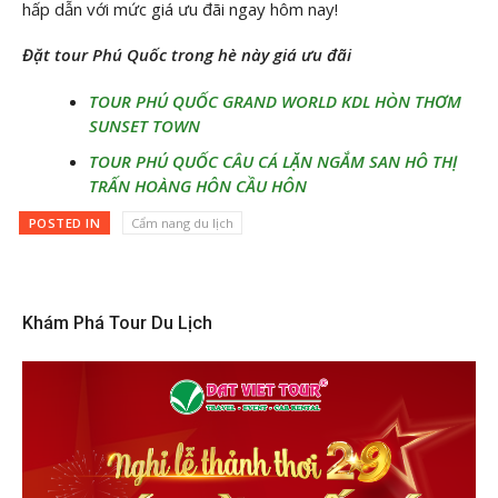
hấp dẫn với mức giá ưu đãi ngay hôm nay!
Đặt tour Phú Quốc trong hè này giá ưu đãi
TOUR PHÚ QUỐC GRAND WORLD KDL HÒN THƠM
SUNSET TOWN
TOUR PHÚ QUỐC CÂU CÁ LẶN NGẮM SAN HÔ THỊ
TRẤN HOÀNG HÔN CẦU HÔN
POSTED IN
Cẩm nang du lịch
Khám Phá Tour Du Lịch