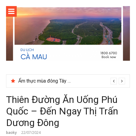
Skip
to
content
Ẩm thực mùa đông Tây Bắc có gì đặc biệt
Thiên Đường Ăn Uống Phú
Quốc – Đến Ngay Thị Trấn
Dương Đông
baoky
22/07/2024