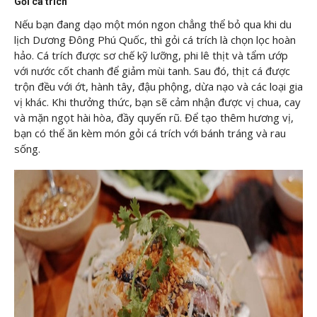
Gỏi cá trích
Nếu bạn đang dạo một món ngon chẳng thể bỏ qua khi du
lịch Dương Đông Phú Quốc, thì gỏi cá trích là chọn lọc hoàn
hảo. Cá trích được sơ chế kỹ lưỡng, phi lê thịt và tẩm ướp
với nước cốt chanh để giảm mùi tanh. Sau đó, thịt cá được
trộn đều với ớt, hành tây, đậu phộng, dừa nạo và các loại gia
vị khác. Khi thưởng thức, bạn sẽ cảm nhận được vị chua, cay
và mặn ngọt hài hòa, đầy quyến rũ. Để tạo thêm hương vị,
bạn có thể ăn kèm món gỏi cá trích với bánh tráng và rau
sống.