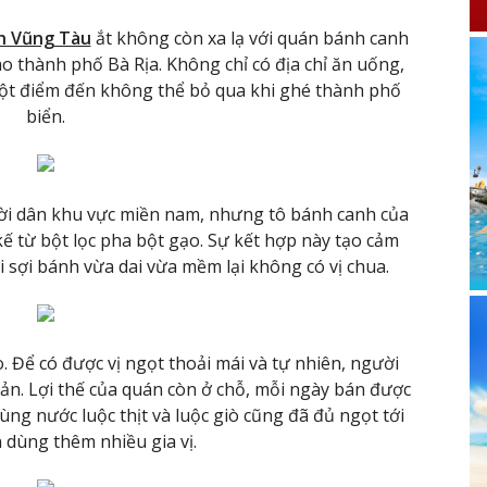
ch Vũng Tàu
ắt không còn xa lạ với quán bánh canh
thành phố Bà Rịa. Không chỉ có địa chỉ ăn uống,
t điểm đến không thể bỏ qua khi ghé thành phố
biển.
ời dân khu vực miền nam, nhưng tô bánh canh của
kế từ bột lọc pha bột gạo. Sự kết hợp này tạo cảm
i sợi bánh vừa dai vừa mềm lại không có vị chua.
o. Để có được vị ngọt thoải mái và tự nhiên, người
ản. Lợi thế của quán còn ở chỗ, mỗi ngày bán được
ùng nước luộc thịt và luộc giò cũng đã đủ ngọt tới
 dùng thêm nhiều gia vị.