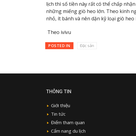
lịch thì số tiền này rất có thể chấp nhậ
những miếng giò heo lớn. Theo kinh ng
nhỏ, ít bánh và nên dặn kỹ loại giò heo ít
Theo ivivu
POSTED IN
Đặc sản
THÔNG TIN
Giới thiệu
Tin tức
Điểm tham quan
Cẩm nang du lịch