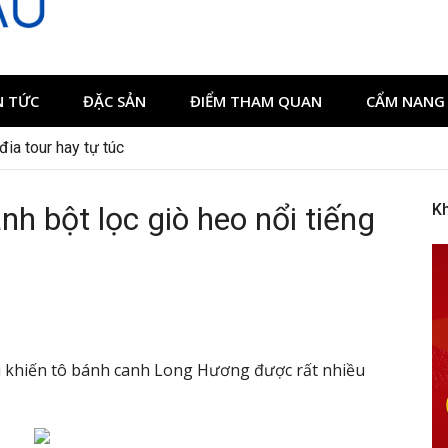
N TỨC
ĐẶC SẢN
ĐIỂM THAM QUAN
CẨM NANG 
có gì đáng trải nghiệm
h bột lọc giò heo nổi tiếng
K
i khiến tô bánh canh Long Hương được rất nhiều