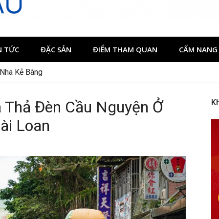
N TỨC
ĐẶC SẢN
ĐIỂM THAM QUAN
CẨM NANG 
 Nha Kẻ Bàng
a Thả Đèn Cầu Nguyện Ở
K
ài Loan