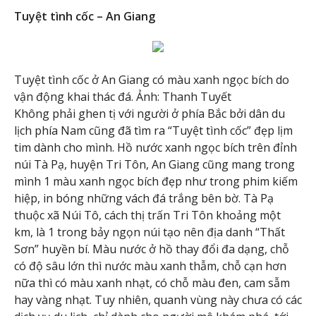
Tuyệt tình cốc – An Giang
Tuyệt tình cốc ở An Giang có màu xanh ngọc bích do
vận động khai thác đá. Ảnh: Thanh Tuyết
Không phải ghen tị với người ở phía Bắc bởi dân du
lịch phía Nam cũng đã tìm ra “Tuyệt tình cốc” đẹp lịm
tim dành cho mình. Hồ nước xanh ngọc bích trên đỉnh
núi Tà Pạ, huyện Tri Tôn, An Giang cũng mang trong
mình 1 màu xanh ngọc bích đẹp như trong phim kiếm
hiệp, in bóng những vách đá trắng bên bờ. Tà Pạ
thuộc xã Núi Tô, cách thị trấn Tri Tôn khoảng một
km, là 1 trong bảy ngọn núi tạo nên địa danh “Thất
Sơn” huyền bí. Màu nước ở hồ thay đổi đa dạng, chỗ
có độ sâu lớn thì nước màu xanh thẫm, chỗ cạn hơn
nữa thì có màu xanh nhạt, có chỗ màu đen, cam sẫm
hay vàng nhạt. Tuy nhiên, quanh vùng này chưa có các