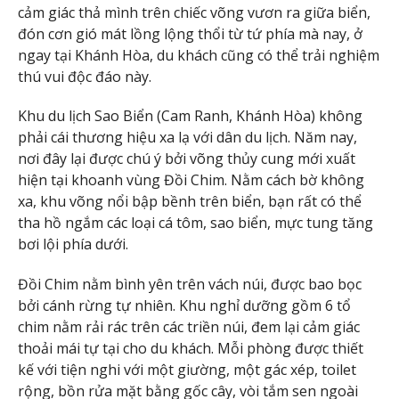
cảm giác thả mình trên chiếc võng vươn ra giữa biển,
đón cơn gió mát lồng lộng thổi từ tứ phía mà nay, ở
ngay tại Khánh Hòa, du khách cũng có thể trải nghiệm
thú vui độc đáo này.
Khu du lịch Sao Biển (Cam Ranh, Khánh Hòa) không
phải cái thương hiệu xa lạ với dân du lịch. Năm nay,
nơi đây lại được chú ý bởi võng thủy cung mới xuất
hiện tại khoanh vùng Đồi Chim. Nằm cách bờ không
xa, khu võng nổi bập bềnh trên biển, bạn rất có thể
tha hồ ngắm các loại cá tôm, sao biển, mực tung tăng
bơi lội phía dưới.
Đồi Chim nằm bình yên trên vách núi, được bao bọc
bởi cánh rừng tự nhiên. Khu nghỉ dưỡng gồm 6 tổ
chim nằm rải rác trên các triền núi, đem lại cảm giác
thoải mái tự tại cho du khách. Mỗi phòng được thiết
kế với tiện nghi với một giường, một gác xép, toilet
rộng, bồn rửa mặt bằng gốc cây, vòi tắm sen ngoài