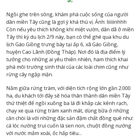
Ngồi ghe trên sông, khám phá cuộc sống của người
dân miền Tây cũng là gợi ý khá thú vị. Ảnh: liiiiinhhh
Còn nếu yêu thích không khí miệt vườn, dân dã ở miền
Tây thì kỳ du lịch 2/9 này, bạn có thể ghé qua khu du
lịch Gáo Giồng trưng bày tại ấp 6, xã Gáo Giồng,
huyện Cao Lãnh (Đồng Tháp). Nơi đó là địa điểm lý
tưởng cho những ai yêu thiên nhiên, ham thích khai
phá môi trường sinh thái của các loài chim cũng như
rừng cây ngập mặn.
Nằm giữa rừng tràm, với diện tích rộng lớn gần 2.000
ha, du khách tới đây sẽ hóa thân thành dân miền Tây
thứ thiệt để ngồi xuồng ba lá đi khắp các kênh rạch,
chạy xe qua rừng tràm xanh mát, dùng bữa ở những
căn chòi lá với những đặc sản đậm chất đồng quê như:
cá lóc nướng trui cuốn lá sen non, chuột đồng nướng
với nước mắm xoài, ốc hấp tiêu…