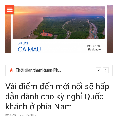
Skip
to
content
Thời gian tham quan Phong Nha Kẻ Bàng
Vài điểm đến mới nổi sẽ hấp
dẫn dành cho kỳ nghỉ Quốc
khánh ở phía Nam
msbich
22/08/2017