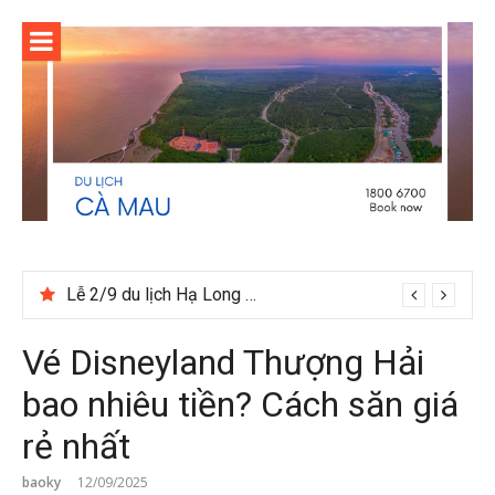
Skip
to
content
Lễ 2/9 du lịch Hạ Long nên đia tour hay tự túc
Vé Disneyland Thượng Hải
bao nhiêu tiền? Cách săn giá
rẻ nhất
baoky
12/09/2025