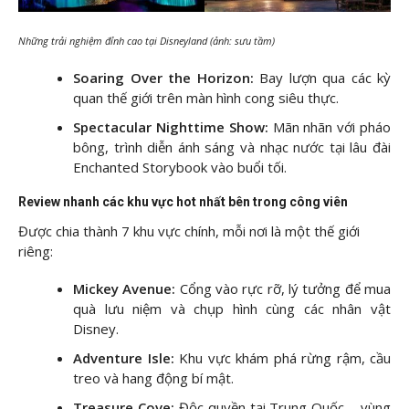
Những trải nghiệm đỉnh cao tại Disneyland (ảnh: sưu tầm)
Soaring Over the Horizon:
Bay lượn qua các kỳ
quan thế giới trên màn hình cong siêu thực.
Spectacular Nighttime Show:
Mãn nhãn với pháo
bông, trình diễn ánh sáng và nhạc nước tại lâu đài
Enchanted Storybook vào buổi tối.
Review nhanh các khu vực hot nhất bên trong công viên
Được chia thành 7 khu vực chính, mỗi nơi là một thế giới
riêng:
Mickey Avenue:
Cổng vào rực rỡ, lý tưởng để mua
quà lưu niệm và chụp hình cùng các nhân vật
Disney.
Adventure Isle:
Khu vực khám phá rừng rậm, cầu
treo và hang động bí mật.
Treasure Cove:
Độc quyền tại Trung Quốc – vùng