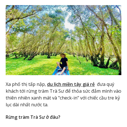
Xa phố thị tấp nập,
du lịch miền tây giá rẻ
đưa quý
khách tới rừng tràm Trà Sư để thỏa sức đắm mình vào
thiên nhiên xanh mát và "check-in" với chiếc cầu tre kỷ
lục dài nhất nước ta.
Rừng tràm Trà Sư ở đâu?