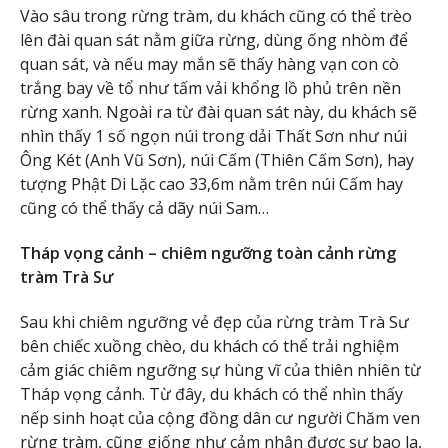
Vào sâu trong rừng tràm, du khách cũng có thể trèo
lên đài quan sát nằm giữa rừng, dùng ống nhòm để
quan sát, và nếu may mắn sẽ thấy hàng vạn con cò
trắng bay về tổ như tấm vải khổng lồ phủ trên nền
rừng xanh. Ngoài ra từ đài quan sát này, du khách sẽ
nhìn thấy 1 số ngọn núi trong dải Thất Sơn như núi
Ông Két (Anh Vũ Sơn), núi Cấm (Thiên Cấm Sơn), hay
tượng Phật Di Lặc cao 33,6m nằm trên núi Cấm hay
cũng có thể thấy cả dãy núi Sam…
Tháp vọng cảnh – chiêm ngưỡng toàn cảnh rừng
tràm Trà Sư
Sau khi chiêm ngưỡng vẻ đẹp của rừng tràm Trà Sư
bên chiếc xuồng chèo, du khách có thể trải nghiệm
cảm giác chiêm ngưỡng sự hùng vĩ của thiên nhiên từ
Tháp vọng cảnh. Từ đây, du khách có thể nhìn thấy
nếp sinh hoạt của cộng đồng dân cư người Chăm ven
rừng tràm, cũng giống như cảm nhận được sự bao la,