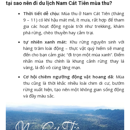
tại sao nên đi du lịch Nam Cát Tiên mùa thu?
Thời tiết dễ chịu:
Mùa thu ở Nam Cát Tiên (tháng
9 – 11) có khí hậu mát mẻ, ít mưa, rất hợp để tham
gia các hoạt động ngoài trời như trekking, khám
phá rừng, chèo thuyền hay cắm trại.
tự nhiên xanh mát:
Khu rừng nguyên sinh với
hàng trăm loài động – thực vật quý hiếm sẽ mang
đến cho bạn cảm giác “đi trọn một mùa xanh”. Điểm
nhấn mùa thu chính là khung cảnh rừng thay lá
vàng, lá đỏ vô cùng lãng mạn.
Cơ hội chiêm ngưỡng động vật hoang dã:
Mùa
thu cũng là thời khắc nhiều loài chim di cư, bướm
rừng xuất hiện, tạo nên một không gian sống động
và đầy màu sắc.