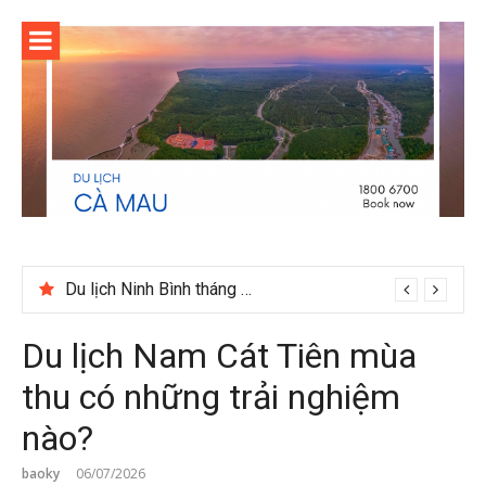
Skip
to
content
Du lịch Ninh Bình tháng 12 có gì đáng trải nghiệm
Cuối năm có nên đi du lịch Phú Quốc không?
Du lịch Nam Cát Tiên mùa
thu có những trải nghiệm
nào?
baoky
06/07/2026