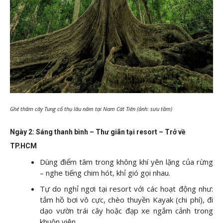
Ghé thăm cây Tung cổ thụ lâu năm tại Nam Cát Tiên (ảnh: sưu tầm)
Ngày 2: Sáng thanh bình – Thư giãn tại resort – Trở về
TP.HCM
Dùng điểm tâm trong không khí yên lặng của rừng
– nghe tiếng chim hót, khỉ gió gọi nhau.
Tự do nghỉ ngơi tại resort với các hoạt động như:
tắm hồ bơi vô cực, chèo thuyền Kayak (chi phí), đi
dạo vườn trái cây hoặc đạp xe ngắm cảnh trong
khuôn viên.