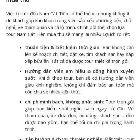
Việc tự túc đến Nam Cát Tiên có thể thú vị, nhưng không ít
du khách gặp khó khăn trong việc sắp xếp phương tiện, chỗ
nghỉ, vé tham quan và cả lộ trình. Chính bởi thế, chọn lựa
tour Nam Cát Tiên mùa thu sẽ mang lại nhiều Lợi ích rõ rệt:
thuận tiện & tiết kiệm thời gian:
Bạn không cần
lên kế hoạch chi tiết, đặt xe, tìm khách sạn hay sắp
xếp bữa ăn. Tất cả đã được tour thiết kế trọn gói.
Hướng dẫn viên am hiểu & đồng hành xuyên
suốt:
Khi đi theo tour, bạn sẽ có Hướng dẫn viên
giàu kinh nghiệm, không chỉ đảm bảo an toàn mà
còn chia sẻ nhiều kiến thức.
chi ph minh bạch, không phát sinh:
Tour trọn gói
giúp bạn kiểm soát ngân sách ngay từ đầu. Vé
tham quan, xe đưa đón, ăn uống, khách sạn… đều
được bao gồm, hạn chế tối đa chi phí trong hành
trình.
Tận hưởng dịch vụ chuyên nghiệp:
Đất Việt Tour