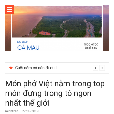
Skip
to
content
Cuối năm có nên đi du lịch Phú Quốc không?
Món phở Việt nằm trong top
món đựng trong tô ngon
nhất thế giới
minhtran
22/05/2019