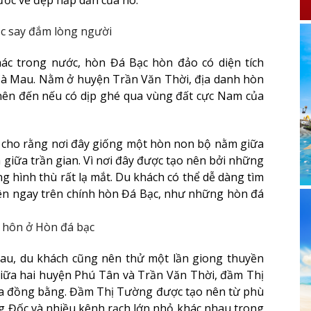
ước vẻ đẹp hấp dẫn của nó.
c say đắm lòng người
c trong nước, hòn Đá Bạc hòn đảo có diện tích
Cà Mau. Nằm ở huyện Trần Văn Thời, địa danh hòn
nên đến nếu có dịp ghé qua vùng đất cực Nam của
 cho rằng nơi đây giống một hòn non bộ nằm giữa
nh giữa trần gian. Vì nơi đây được tạo nên bởi những
 hình thù rất lạ mắt. Du khách có thể dễ dàng tìm
iên ngay trên chính hòn Đá Bạc, như những hòn đá
hôn ở Hòn đá bạc
Mau, du khách cũng nên thử một lần giong thuyền
iữa hai huyện Phú Tân và Trần Văn Thời, đầm Thị
a đồng bằng. Đầm Thị Tường được tạo nên từ phù
g Đốc và nhiều kênh rạch lớn nhỏ khác nhau trong