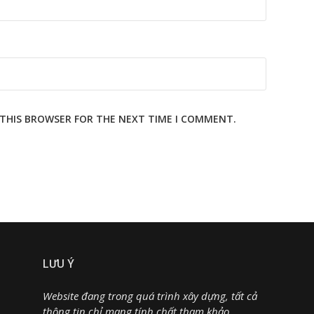
N THIS BROWSER FOR THE NEXT TIME I COMMENT.
LƯU Ý
Website đang trong quá trình xây dựng, tất cả
thông tin chỉ mang tính chất tham khảo