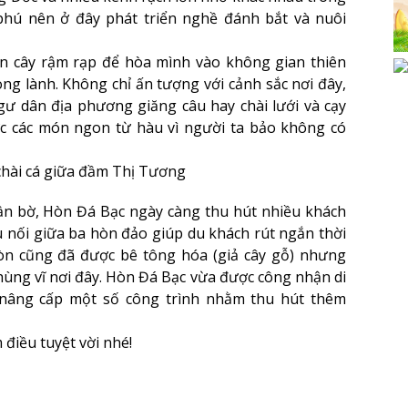
phú nên ở đây phát triển nghề đánh bắt và nuôi
án cây rậm rạp để hòa mình vào không gian thiên
ong lành. Không chỉ ấn tượng với cảnh sắc nơi đây,
gư dân địa phương giăng câu hay chài lưới và cạy
 các món ngon từ hàu vì người ta bảo không có
hài cá giữa đầm Thị Tương
gần bờ, Hòn Đá Bạc ngày càng thu hút nhiều khách
 nối giữa ba hòn đảo giúp du khách rút ngắn thời
hòn cũng đã được bê tông hóa (giả cây gỗ) nhưng
ùng vĩ nơi đây. Hòn Đá Bạc vừa được công nhận di
 nâng cấp một số công trình nhằm thu hút thêm
 điều tuyệt vời nhé!