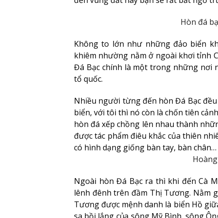
đến vùng đất này bạn sẽ rất bất ngờ tr
Hòn đá bạ
Không to lớn như những đảo biển khá
khiêm nhường nằm ở ngoài khơi tỉnh 
Đá Bạc chính là một trong những nơi 
tổ quốc.
Nhiều người từng đến hòn Đá Bạc đều
biển, với tôi thì nó còn là chốn tiên cả
hòn đá xếp chồng lên nhau thành những
được tác phẩm điêu khắc của thiên nh
có hình dạng giống bàn tay, bàn chân…
Hoàng 
Ngoài hòn Đá Bạc ra thì khi đến Cà 
lênh đênh trên đầm Thị Tương. Nằm g
Tương được mệnh danh là biển Hồ giữ
sa bồi lắng của sông Mỹ Bình, sông Ôn