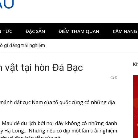
N TỨC
ĐẶC SẢN
ĐIỂM THAM QUAN
CẨM NANG 
có gì đáng trải nghiệm
 vật tại hòn Đá Bạc
K
0
 mảnh đất cực Nam của tổ quốc cũng có những địa
 Mau để du lịch bởi nơi đây không có những danh
ay Hạ Long… Nhưng nếu có dịp một lần trải nghiệm