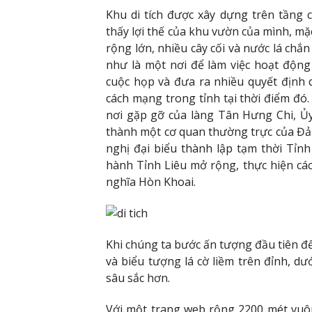
Khu di tích được xây dựng trên tầng
thấy lợi thế của khu vườn của mình, 
rộng lớn, nhiều cây cối và nước lá ch
như là một nơi để làm việc hoạt động 
cuộc họp và đưa ra nhiều quyết định 
cách mạng trong tỉnh tại thời điểm đó
nơi gặp gỡ của làng Tân Hưng Chi, Ủ
thành một cơ quan thường trực của Đản
nghị đại biểu thành lập tạm thời Tỉn
hành Tỉnh Liêu mở rộng, thực hiện cá
nghĩa Hòn Khoai.
Khi chúng ta bước ấn tượng đầu tiên đế
và biểu tượng lá cờ liềm trên đỉnh, d
sâu sắc hơn.
Với một trang web rộng 2200 mét vuô