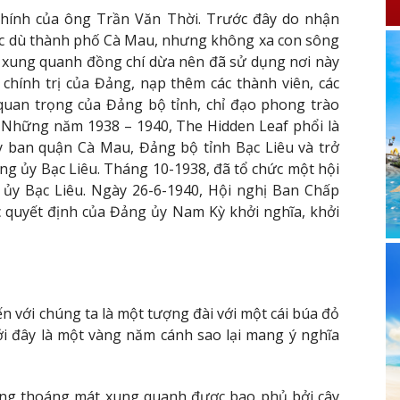
 chính của ông Trần Văn Thời. Trước đây do nhận
mặc dù thành phố Cà Mau, nhưng không xa con sông
ắn xung quanh đồng chí dừa nên đã sử dụng nơi này
chính trị của Đảng, nạp thêm các thành viên, các
quan trọng của Đảng bộ tỉnh, chỉ đạo phong trào
. Những năm 1938 – 1940, The Hidden Leaf phổi là
y ban quận Cà Mau, Đảng bộ tỉnh Bạc Liêu và trở
g ủy Bạc Liêu. Tháng 10-1938, đã tổ chức một hội
h ủy Bạc Liêu. Ngày 26-6-1940, Hội nghị Ban Chấp
c quyết định của Đảng ủy Nam Kỳ khởi nghĩa, khởi
n với chúng ta là một tượng đài với một cái búa đỏ
ưới đây là một vàng năm cánh sao lại mang ý nghĩa
ng thoáng mát xung quanh được bao phủ bởi cây