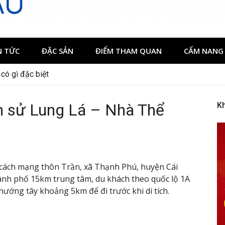
N TỨC
ĐẶC SẢN
ĐIỂM THAM QUAN
CẨM NANG 
có gì đặc biệt
ịch sử Lung Lá – Nhà Thể
K
sử cách mạng thôn Trần, xã Thạnh Phú, huyện Cái
ành phố 15km trung tâm, du khách theo quốc lộ 1A
ề hướng tây khoảng 5km để đi trước khi di tích.