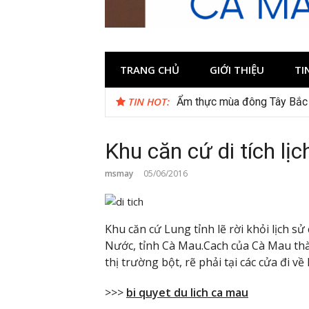
TRANG CHỦ
GIỚI THIỆU
TI
TIN HOT:
Ẩm thực mùa đông Tây Bắc 
Khu căn cứ di tích l
msmay
05/06/2016
Khu căn cứ Lung tỉnh lẽ rời khỏi lịch 
Nước, tỉnh Cà Mau.Cach của Cà Mau th
thị trường bột, rẽ phải tại các cửa đi v
>>>
bi quyet du lich ca mau