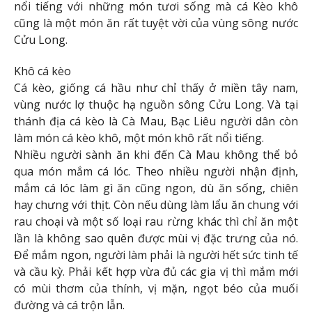
nổi tiếng với những món tươi sống mà cá Kèo khô
cũng là một món ăn rất tuyệt vời của vùng sông nước
Cửu Long.
Khô cá kèo
Cá kèo, giống cá hầu như chỉ thấy ở miền tây nam,
vùng nước lợ thuộc hạ nguồn sông Cửu Long. Và tại
thánh địa cá kèo là Cà Mau, Bạc Liêu người dân còn
làm món cá kèo khô, một món khô rất nổi tiếng.
Nhiều người sành ăn khi đến Cà Mau không thể bỏ
qua món mắm cá lóc. Theo nhiều người nhận định,
mắm cá lóc làm gì ăn cũng ngon, dù ăn sống, chiên
hay chưng với thịt. Còn nếu dùng làm lẩu ăn chung với
rau choại và một số loại rau rừng khác thì chỉ ăn một
lần là không sao quên được mùi vị đặc trưng của nó.
Để mắm ngon, người làm phải là người hết sức tinh tế
và cầu kỳ. Phải kết hợp vừa đủ các gia vị thì mắm mới
có mùi thơm của thính, vị mặn, ngọt béo của muối
đường và cá trộn lẫn.