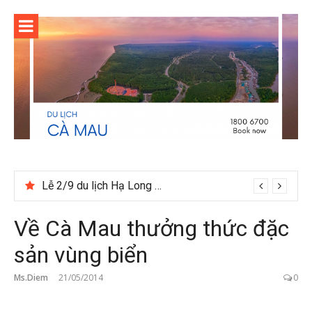
Skip
to
content
Du lịch Ninh Bình tháng 12 có gì đáng trải nghiệm
Lễ 2/9 du lịch Hạ Long nên đia tour hay tự túc
Về Cà Mau thưởng thức đặc
sản vùng biển
Ms.Diem
21/05/2014
0