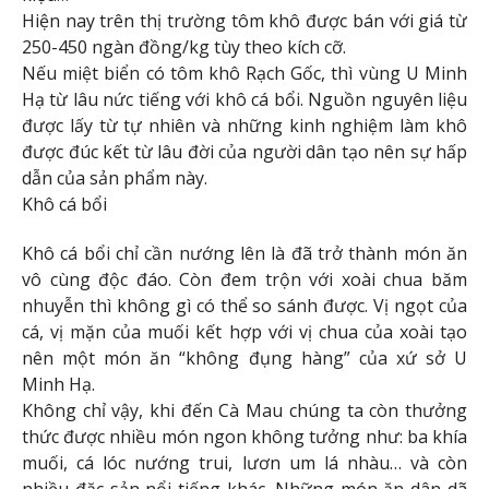
Hiện nay trên thị trường tôm khô được bán với giá từ
250-450 ngàn đồng/kg tùy theo kích cỡ.
Nếu miệt biển có tôm khô Rạch Gốc, thì vùng U Minh
Hạ từ lâu nức tiếng với khô cá bổi. Nguồn nguyên liệu
được lấy từ tự nhiên và những kinh nghiệm làm khô
được đúc kết từ lâu đời của người dân tạo nên sự hấp
dẫn của sản phẩm này.
Khô cá bổi
Khô cá bổi chỉ cần nướng lên là đã trở thành món ăn
vô cùng độc đáo. Còn đem trộn với xoài chua băm
nhuyễn thì không gì có thể so sánh được. Vị ngọt của
cá, vị mặn của muối kết hợp với vị chua của xoài tạo
nên một món ăn “không đụng hàng” của xứ sở U
Minh Hạ.
Không chỉ vậy, khi đến Cà Mau chúng ta còn thưởng
thức được nhiều món ngon không tưởng như: ba khía
muối, cá lóc nướng trui, lươn um lá nhàu… và còn
nhiều đặc sản nổi tiếng khác. Những món ăn dân dã