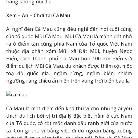
hàng không nội địa.
Xem – Ăn – Chơi tại Cà Mau
Ai nghĩ đến Cà Mau cũng đều nghĩ đến nơi cuối cùng
của tổ quốc: Mũi Cà Mau. Mũi Cà Mau là mảnh đất nhô
ra ở điểm tận cùng phía Nam của Tổ quốc Việt Nam
thuộc địa phận xóm Mũi, xã Đất Mũi, huyện Ngọc
Hiển, cách thành phố Cà Mau hơn 100 km. Đến với
điểm du lịch Mũi Cà Mau, du khách được thăm cột mốc
toạ độ quốc gia, ngắm rừng, ngắm biển, chiêm
ngưỡng ráng chiều ẩn hiện trên vùng trời biển bao la.
Cà Mau là một điểm đến khá thú vị cho những ai yêu
thích du lịch bởi vị trí địa lý đặc biệt nằm ở cực Nam
của Tổ quốc, có cột mốc đánh dấu ranh giới của nước
ta. Còn gì thú vị bằng việc đi du ngoạn bằng xuồng
máy và đi mua sắm trên khu chợ nổi. Đến với Cà Mau