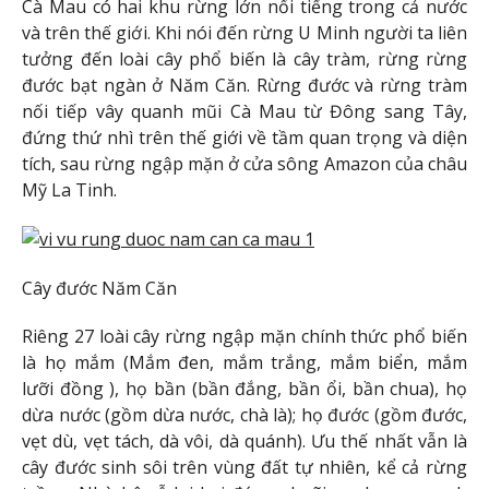
Cà Mau có hai khu rừng lớn nổi tiếng trong cả nước
và trên thế giới. Khi nói đến rừng U Minh người ta liên
tưởng đến loài cây phổ biến là cây tràm, rừng rừng
đước bạt ngàn ở Năm Căn. Rừng đước và rừng tràm
nối tiếp vây quanh mũi Cà Mau từ Đông sang Tây,
đứng thứ nhì trên thế giới về tầm quan trọng và diện
tích, sau rừng ngập mặn ở cửa sông Amazon của châu
Mỹ La Tinh.
Cây đước Năm Căn
Riêng 27 loài cây rừng ngập mặn chính thức phổ biến
là họ mắm (Mắm đen, mắm trắng, mắm biển, mắm
lưỡi đồng ), họ bần (bần đắng, bần ổi, bần chua), họ
dừa nước (gồm dừa nước, chà là); họ đước (gồm đước,
vẹt dù, vẹt tách, dà vôi, dà quánh). Ưu thế nhất vẫn là
cây đước sinh sôi trên vùng đất tự nhiên, kể cả rừng