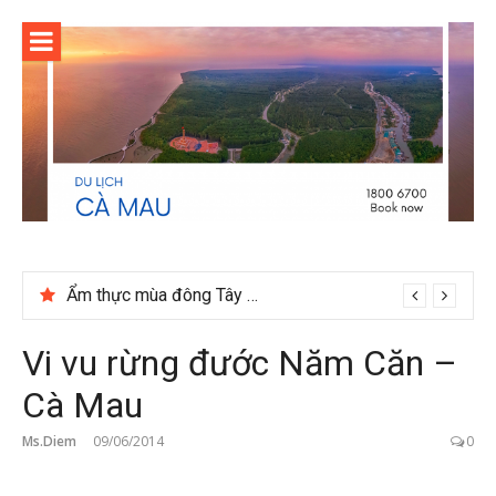
Skip
to
content
Ẩm thực mùa đông Tây Bắc có gì đặc biệt
Vi vu rừng đước Năm Căn –
Cà Mau
Ms.Diem
09/06/2014
0