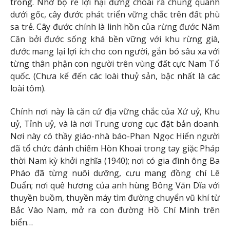
trồng. Nhờ bộ rễ lợi hại đứng choãi ra chung quanh
dưới gốc, cây đước phát triển vững chắc trên đất phù
sa trẻ. Cây đước chính là linh hồn của rừng đước Năm
Căn bởi đước sống khá bền vững với khu rừng già,
đước mang lại lợi ích cho con người, gắn bó sâu xa với
từng thân phận con người trên vùng đất cực Nam Tổ
quốc. (Chưa kể đến các loài thuỷ sản, bậc nhất là các
loài tôm).
Chính nơi này là căn cứ địa vững chắc của Xứ uỷ, Khu
uỷ, Tỉnh uỷ, và là nơi Trung ương cục đặt bản doanh.
Nơi này có thầy giáo-nhà báo-Phan Ngọc Hiển người
đã tổ chức đánh chiếm Hòn Khoai trong tay giặc Pháp
thời Nam kỳ khởi nghĩa (1940); nơi có gia đình ông Ba
Pháo đã từng nuôi dưỡng, cưu mang đồng chí Lê
Duẩn; nơi quê hương của anh hùng Bông Văn Dĩa với
thuyền buồm, thuyền máy tìm đường chuyển vũ khí từ
Bắc Vào Nam, mở ra con đường Hồ Chí Minh trên
biển…