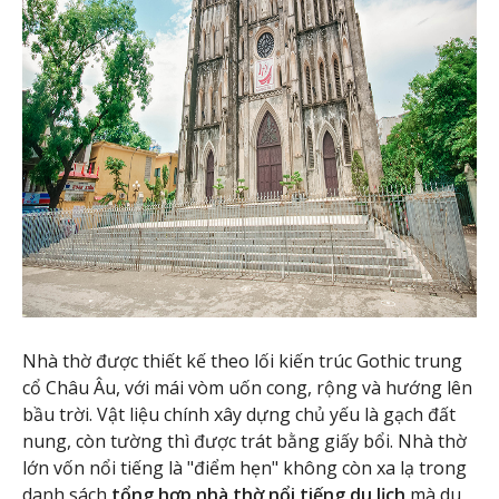
Nhà thờ được thiết kế theo lối kiến trúc Gothic trung
cổ Châu Âu, với mái vòm uốn cong, rộng và hướng lên
bầu trời. Vật liệu chính xây dựng chủ yếu là gạch đất
nung, còn tường thì được trát bằng giấy bổi. Nhà thờ
lớn vốn nổi tiếng là "điểm hẹn" không còn xa lạ trong
danh sách
tổng hợp nhà thờ nổi tiếng du lịch
mà du