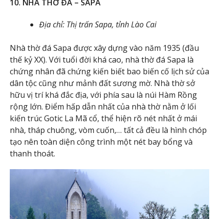
10. NHÀ THỜ ĐÁ – SAPA
Địa chỉ: Thị trấn Sapa, tỉnh Lào Cai
Nhà thờ đá Sapa được xây dựng vào năm 1935 (đầu
thế kỷ XX). Với tuổi đời khá cao, nhà thờ đá Sapa là
chứng nhân đã chứng kiến biết bao biến cố lịch sử của
dân tộc cũng như mảnh đất sương mờ. Nhà thờ sở
hữu vị trí khá đắc địa, với phía sau là núi Hàm Rồng
rộng lớn. Điểm hấp dẫn nhất của nhà thờ nằm ở lối
kiến trúc Gotic La Mã cổ, thể hiện rõ nét nhất ở mái
nhà, tháp chuông, vòm cuốn,… tất cả đều là hình chóp
tạo nên toàn diện công trình một nét bay bổng và
thanh thoát.